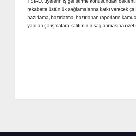
TSİAD, üyelerin iş geliştirme konusundaki beklentil
rekabette üstünlük sağlamalarına katkı verecek ça
hazırlama, hazırlatma, hazırlanan raporların kamuo
yapılan çalışmalara katılımının sağlanmasına özel
Yazı
gezinmesi