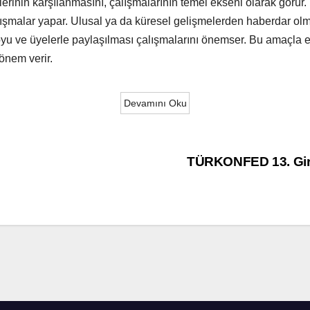
erinin karşılanmasını, çalışmalarının temel ekseni olarak görür.
lışmalar yapar. Ulusal ya da küresel gelişmelerden haberdar o
yu ve üyelerle paylaşılması çalışmalarını önemser. Bu amaçla eğ
 önem verir.
Devamını Oku
TÜRKONFED 13. Giriş