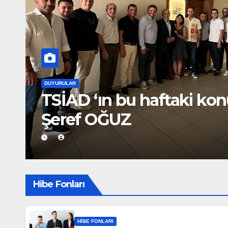
DUYURULAR
TSİAD ‘ın bu haftaki kon
Şeref OĞUZ
Hibe Fonları
HIBE FONLARI