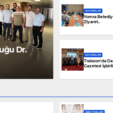
DUYURULAR
Yomra Belediy
Ziyaret..
uğu Dr.
DUYURULAR
Trabzon’da Dah
Gazetesi İşbirl
HIBE FONLARI