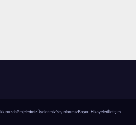
kkımızda
Projelerimiz
Üyelerimiz
Yayınlarımız
Başarı Hikayeleri
İletişim