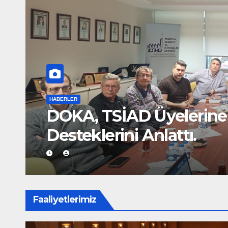
si
HABERLER
DOKASİFED ‘in Yeni 
Faaliyetlerimiz