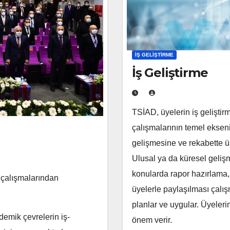
İŞ GELIŞTIRME
İş Geliştirme
TSİAD, üyelerin iş geliştir
çalışmalarının temel ekseni
gelişmesine ve rekabette ü
Ulusal ya da küresel geli
konularda rapor hazırlama,
a çalışmalarından
üyelerle paylaşılması çalı
planlar ve uygular. Üyeleri
emik çevrelerin iş-
önem verir.