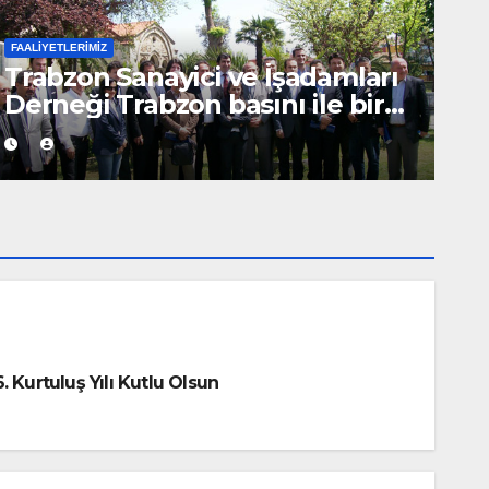
FAALIYETLERIMIZ
TSİAD Yönetimi İnşaat Sektör
Temsilcisi Üyeleri ile Buluştu.
 Kurtuluş Yılı Kutlu Olsun