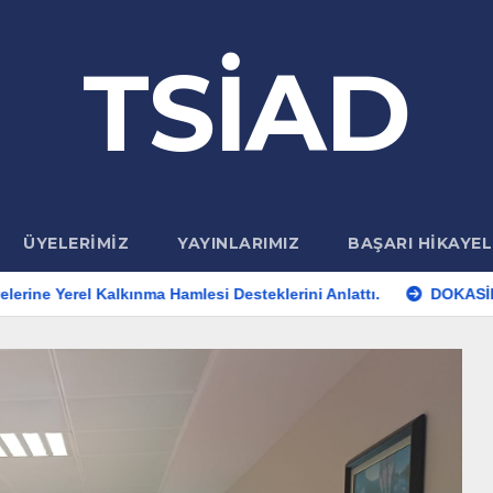
TSİAD
ÜYELERIMIZ
YAYINLARIMIZ
BAŞARI HIKAYEL
Kalkınma Hamlesi Desteklerini Anlattı.
DOKASİFED ‘in Yeni 