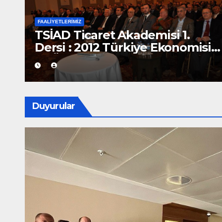
FAALIYETLERIMIZ
Mart Ayında Düzenleyeceğimi
isi
Girişimcilik Haftası Çalışmalar
İçin Toplandık
Duyurular