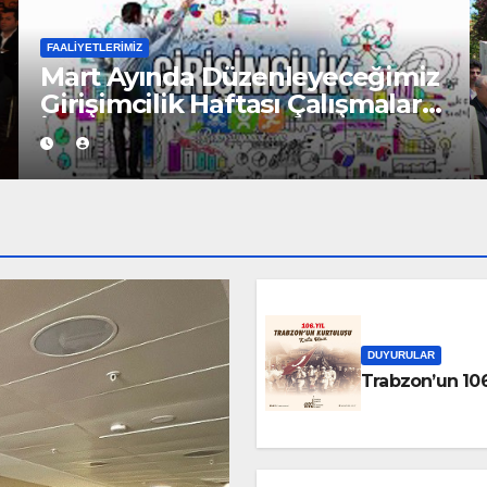
FAALIYETLERIMIZ
z
Trabzon Sanayici ve İşadamları
ı
Derneği Trabzon basını ile bir
araya geldiği toplantıda genel
bir değerlendirme tablosunu
da gözler önüne serdi
DUYURULAR
Trabzon’un 106.