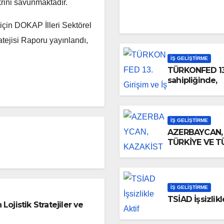
ikrini savunmaktadır.
için DOKAP İlleri Sektörel
tejisi Raporu yayınlandı,
İŞ GELIŞTIRME
TÜRKONFED 13. 
sahipliğinde,
İŞ GELIŞTIRME
AZERBAYCAN, 
TÜRKİYE VE TÜ
İŞ GELIŞTIRME
TSİAD İşsizlik
Lojistik Stratejiler ve