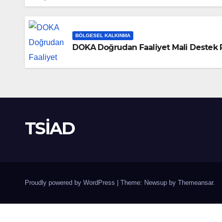
BÖLGESEL KALKINMA
DOKA Doğrudan Faaliyet Mali Destek 
TSİAD
Proudly powered by WordPress
|
Theme: Newsup by
Themeansar
.