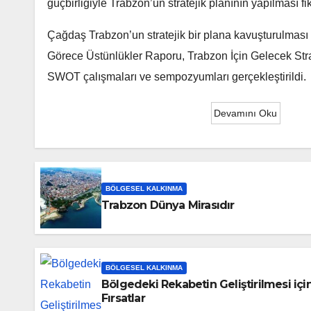
güçbirliğiyle Trabzon’un stratejik planının yapılması f
Çağdaş Trabzon’un stratejik bir plana kavuşturulması 
Görece Üstünlükler Raporu, Trabzon İçin Gelecek Stra
SWOT çalışmaları ve sempozyumları gerçekleştirildi.
Devamını Oku
BÖLGESEL KALKINMA
Trabzon Dünya Mirasıdır
BÖLGESEL KALKINMA
Bölgedeki Rekabetin Geliştirilmesi için 
Fırsatlar