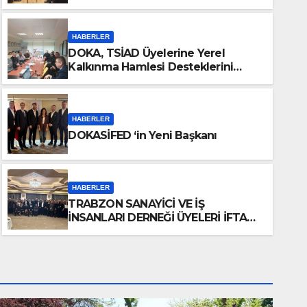
HABERLER
DOKA, TSİAD Üyelerine Yerel
Kalkınma Hamlesi Desteklerini
Anlattı.
HABERLER
DOKASİFED ‘in Yeni Başkanı
HABERLER
TRABZON SANAYİCİ VE İ
ÜYELERİ İFTAR YEMEĞİ
HABERLER
TRABZON SANAYİCİ VE İŞ
İNSANLARI DERNEĞİ ÜYELERİ İFTAR
YEMEĞİNDE BULUŞTU