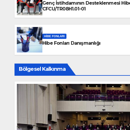
Genç İstihdamının Desteklenmesi Hib
CFCU/TR08H1.01-01
HIBE FONLARI
Hibe Fonları Danışmanlığı
Bölgesel Kalkınma