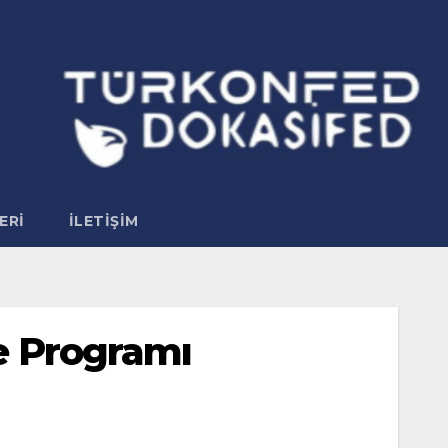
ERI
İLETIŞIM
me Programı