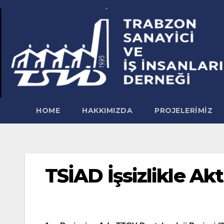
Skip
to
content
HOME
HAKKIMIZDA
PROJELERIMIZ
TSİAD İşsizlikle Ak