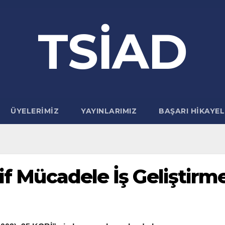
TSİAD
ÜYELERIMIZ
YAYINLARIMIZ
BAŞARI HIKAYEL
tif Mücadele İş Geliştir